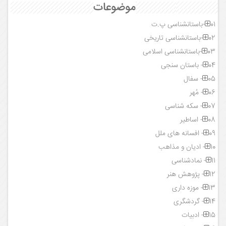
موضوعات
01-باستانشناسی پ.ت
02-باستانشناسی تاریخی
03-باستانشناسی اسلامی
04- باستان سنجی
05- سفال
06- مُهر
07- سکه شناسی
08- اساطیر
09- افسانه های ملل
10- ادیان و مذاهب
11- نمادشناسی
12- پژوهش هنر
13- موزه داری
14- گردشگری
15- ادبیات