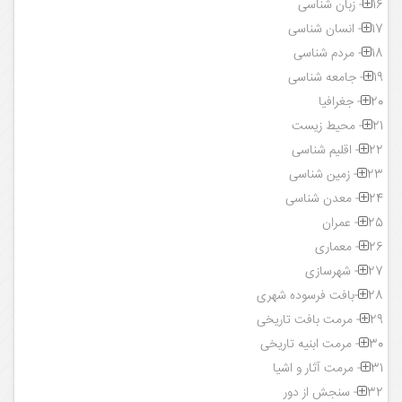
16- زبان شناسی
17- انسان شناسی
18- مردم شناسی
19- جامعه شناسی
20- جغرافیا
21- محیط زیست
22- اقلیم شناسی
23- زمین شناسی
24- معدن شناسی
25- عمران
26- معماری
27- شهرسازی
28-بافت فرسوده شهری
29- مرمت بافت تاریخی
30- مرمت ابنیه تاریخی
31- مرمت آثار و اشیا
32- سنجش از دور