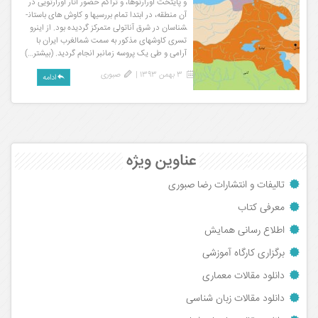
و پایتخت اورارتوها، و تراکم حضور آثار اورارتویی در
آن منطقه، در ابتدا تمام بررسی­ها و کاوش های باستان­
شناسان در شرق آناتولی متمرکز گردیده بود. از اینرو
تسری کاوش­های مذکور به سمت شمال­غرب ایران با
آرامی و طی یک پروسه زمانبر انجام گردید. (بیشتر…)
3 بهمن 1393 |
صبوری
ادامه
عناوین ویژه
تالیفات و انتشارات رضا صبوری
معرفی کتاب
اطلاع رسانی همایش
برگزاری کارگاه آموزشی
دانلود مقالات معماری
دانلود مقالات زبان شناسی