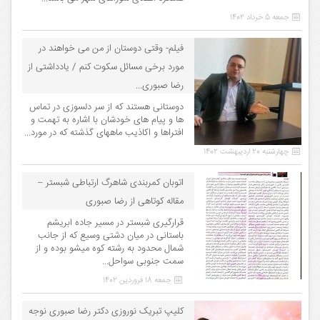
جمعه 5 خرداد 1402
فیلم- وقتی دوستان از من می خواهند در
مورد برخی مسائل سکوت کنم / یادداشتی از
رضا صبوری...
دوستانی هستند که از سر دلسوزی در تماس
ها و پیام های خودشان با اشاره به تهمت و
افتراها و اکاذیب ماههای گذشته که در مورد...
چهارشنبه 20 اردیبهشت 1402
اتوبان کمربندی شاهرگ ارتباطی شبستر –
مقاله کوتاهی از رضا صبوری
قرارگیری شبستر در مسیر جاده ابریشم
باستانی در میان دشتی وسیع که از جانب
شمال محدود به رشته کوه میشو بوده و از
سمت جنوبی سواحل...
جمعه 18 فروردین 1402
کلیپ تبریک نوروزی دکتر رضا صبوری نوجه