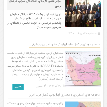
مراکز علمی کاربردی آذربایجان شرقی در سال
1398
در روز نهم اردیبهشت 1398 در تالار همایش
های اداره استاندارد تبریز واقع در خیابان
ولیعصر، مراسمی به جهت تجلیل از تعدادی از
مدرسین نمونه مراکز...
سه شنبه 10 اردیبهشت 1398
بررسی مهمترین گسل های ایران / استان آذربایجان شرقی
مخاطبان گرامی، مطلب ذیل برگرفته از کتاب دانشنامه
گسل های ایران، گروه زمین ساخت- سازمان زمین
شناسی و اکتشافات معدنی کشور است، که توسط
وبسایت ISRAAA.IR، به دلیل ارتباط با مسائل مرتبط
با معماری، شهرسازی، تعمیر و نگهداری ساختمان،
مرمت ابنیه تاریخی و مواردی از این دست بازنشر
گردیده است. (بیشتر…)
30 آذر 1396 |
صبوری
ادامه
محوطه های استقراری و معماری اورارتویی شمال غرب ایران
با توجه به مرکزیت حوضه دریاچه وان بعنوان خاستگاه