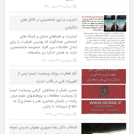
دوشنبه 29 اسفند 1401
تخریب و ترور شخصیتی در کانال های
تلگرامی
اینترنت و فضاهای مجای و شبکه های
اجتماعی همانگونه که بهترین ظرفیت را برای
تبادل اطلاعات بین افراد خصوصا متخصصین
دارند به همان اندازه نیز متاسفانه...
چهارشنبه 24 اسفند 1401
آغاز فعالیت روزانه وبسایت ایسرا پس از
تغییرات فنی در قالب جدید
ضمن تشکر از مخاطبان گرامی وبسایت ایسرا
(( وبسایت مطالعات و پژوهشهای علوم میان
رشته در باستان شناسی، هنر و معماری)) به
اطلاع میرساند با پایان...
یکشنبه 29 دی 1398
انتخاب دکتر رضا صبوری بعنوان مدرس نمونه