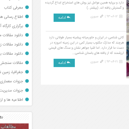
دارد و برپایه همین عوامل نیز روش های استخراج ابداع گردیده
معرفی کتاب
و گسترش یافته اند. (بیشتر…)
اطلاع رسانی 
93-06-12 |
صبوری
ادامه
برگزاری کارگاه 
دانلود مقالات 
کانی شناسی در ایران و خاورمیانه پیشینه بسیار طولانی دارد
هرچند که مدارک مکتوب بسیار کمی در این زمینه امروزه در
دانلود مقالات 
دست ما قرار دارد. اما اشیا جواهر نشان و سنگ های قیمتی
ارزشمند که از یافته های باستان شناسی...
دانلود مقالات 
93-04-21 |
صبوری
ادامه
مقالات سنجش از 
جغرافیا، زمین
جزوات معماری 
جزوات مدیریت 
اطلاعیه ها و ار
رو
مصاحبه من در پیج