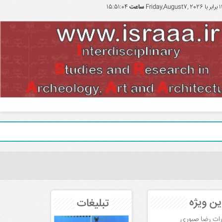
برابر با
Friday,August7, 2026
ساعت
15:51:04
صیانت 
ین ویژه
تبلیغات
ارات رضا صبوری