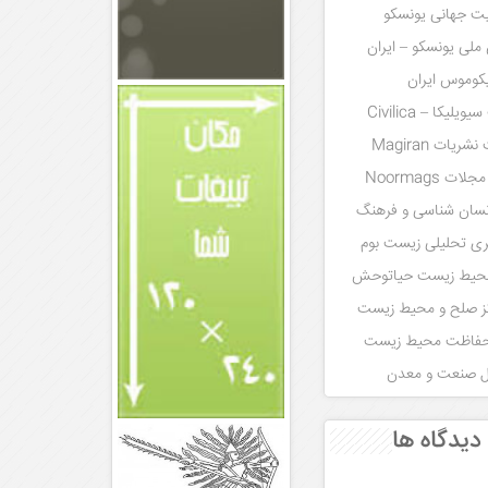
ت جهانی یونسکو
لی یونسکو – ایران
کوموس ایران
لیکا – Civilica
ریات Magiran
ت Noormags
نسان شناسی و فرهنگ
ری تحلیلی زیست بوم
محیط زیست حیاتوحش
ز صلح و محیط زیست
حفاظت محیط زیست
ال صنعت و معدن
دیدگاه ها