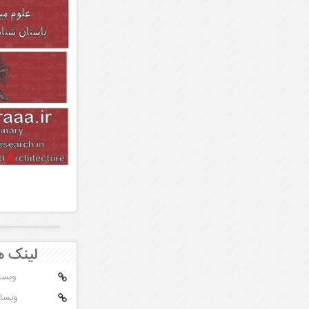
@rsn.archaeologist در مورد
تخریب افرد در کانالهای تلگرامی
لینک ه
وبسا
وبسای