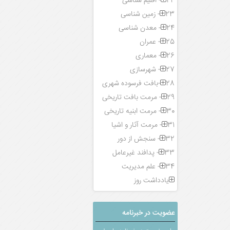
22- اقلیم شناسی
23- زمین شناسی
24- معدن شناسی
25- عمران
26- معماری
27- شهرسازی
28-بافت فرسوده شهری
29- مرمت بافت تاریخی
30- مرمت ابنیه تاریخی
31- مرمت آثار و اشیا
32- سنجش از دور
33- پدافند غیرعامل
34- علم مدیریت
یادداشت روز
عضویت در خبرنامه