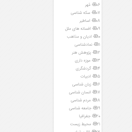
06- مُهر
07- سکه شناسی
08- اساطیر
09- افسانه های ملل
10- ادیان و مذاهب
11- نمادشناسی
12- پژوهش هنر
13- موزه داری
14- گردشگری
15- ادبیات
16- زبان شناسی
17- انسان شناسی
18- مردم شناسی
19- جامعه شناسی
20- جغرافیا
21- محیط زیست