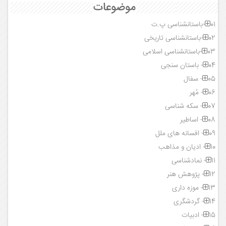
موضوعات
01-باستانشناسی پ.ت
02-باستانشناسی تاریخی
03-باستانشناسی اسلامی
04- باستان سنجی
05- سفال
06- مُهر
07- سکه شناسی
08- اساطیر
09- افسانه های ملل
10- ادیان و مذاهب
11- نمادشناسی
12- پژوهش هنر
13- موزه داری
14- گردشگری
15- ادبیات