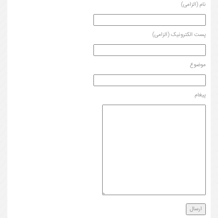
نام (الزامی)
پست الکترونیک (الزامی)
موضوع
پیغام