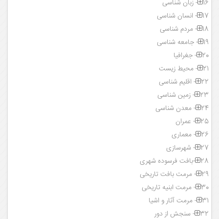
16- زبان شناسی
17- انسان شناسی
18- مردم شناسی
19- جامعه شناسی
20- جغرافیا
21- محیط زیست
22- اقلیم شناسی
23- زمین شناسی
24- معدن شناسی
25- عمران
26- معماری
27- شهرسازی
28-بافت فرسوده شهری
29- مرمت بافت تاریخی
30- مرمت ابنیه تاریخی
31- مرمت آثار و اشیا
32- سنجش از دور