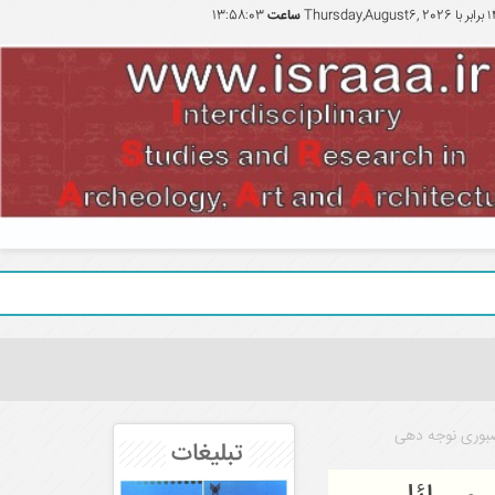
برابر با
Thursday,August6, 2026
ساعت
13:58:05
صیانت از
صبوری نوجه دهی
تبلیغات