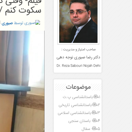
فیلم- وقتی 
سکوت کنم / 
توسط
صبوری
آ
صاحب امتیاز و مدیریت :
دکتر رضا صبوری نوجه دهی
Dr. Reza Sabouri Nojah Dehi
موضوعات
01-باستانشناسی پ.ت
02-باستانشناسی تاریخی
03-باستانشناسی اسلامی
04- باستان سنجی
05- سفال