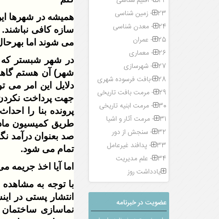
22- اقلیم شناسی
23- زمین شناسی
همیشه در شهرها این
24- معدن شناسی
سازه کافی نباشند. 
25- عمران
می شوند اما بهرحال 
26- معماری
27- شهرسازی
شهر) آن هستم گاها 
28-بافت فرسوده شهری
دلایل این امر می ت
29- مرمت بافت تاریخی
جهت پرداخت نکردن 
30- مرمت ابنیه تاریخی
پرونده بنا را احدا
31- مرمت آثار و اشیا
طریق کمیسیون ماده
32- سنجش از دور
صد بعنوان درآمد نگ
33- پدافند غیرعامل
تمام می شود.
34- علم مدیریت
اما آیا اخذ جریمه می
یادداشت روز
انتشار پستی در ای
عضویت در خبرنامه
نماسازی ساختمان و 