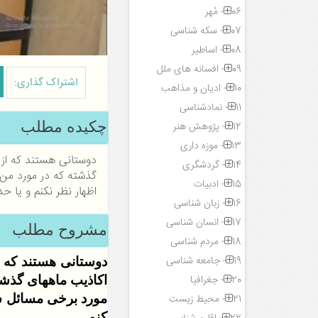
06- مُهر
07- سکه شناسی
08- اساطیر
09- افسانه های ملل
اشتراک گذاری:
10- ادیان و مذاهب
11- نمادشناسی
چکیده مطلب
12- پژوهش هنر
13- موزه داری
دوستانی هستند که از 
14- گردشگری
گذشته که در مورد من 
15- ادبیات
اظهار نظر نکنم و یا حد
16- زبان شناسی
17- انسان شناسی
مشروح مطلب
18- مردم شناسی
19- جامعه شناسی
دوستانی هستند که ا
اکاذیب ماههای گذشت
20- جغرافیا
مورد برخی مسائل سک
21- محیط زیست
کنم