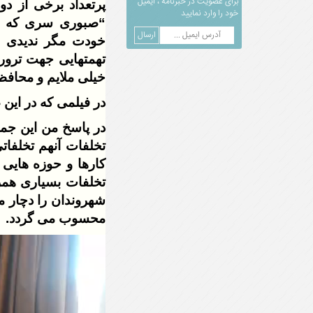
برای عضویت در خبرنامه ، ایمیل
پرتعداد برخی از د
خود را وارد نمایید
“صبوری سری که در
خودت مگر ندیدی ه
تهمتهایی جهت ترور 
خیلی ملایم و محافظ
در فیلمی که در این
در پاسخ من این جمل
تخلفات آنهم تخلفات
کارها و حوزه هایی 
تخلفات بسیاری همر
شهروندان را دچار م
محسوب می گردد.
نمایشگر
ویدیو