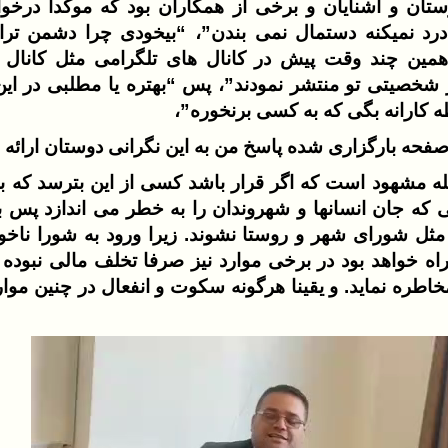
وستان و آشنایان و برخی از همکاران بود که موکدا درخ
د نمیکنه دستمال نمی بندن”، “بیخودی چرا دشمن تر
مین چند وقت پیش در کانال های تلگرامی مثل کانال ر
شخصیتی تو منتشر نمودند”، پس “بهتره یا مطلبی در این 
ه کارانه بگی که به کسی برنخوره”،
 صفحه بارگزاری شده پاسخ من به این نگرانی دوستان ارائ
ه مشهود است که اگر قرار باشد کسی از این بترسد که با ب
ی که جان انسانها و شهروندان را به خطر می اندازد پس ب
مثل شورای شهر و روستا نشوند. زیرا ورود به شورا ناخوا
اه خواهد بود در برخی موارد نیز صرفا تخلف مالی نبود
خاطره نماید. و یقینا هرگونه سکوت و انفعال در چنین موا