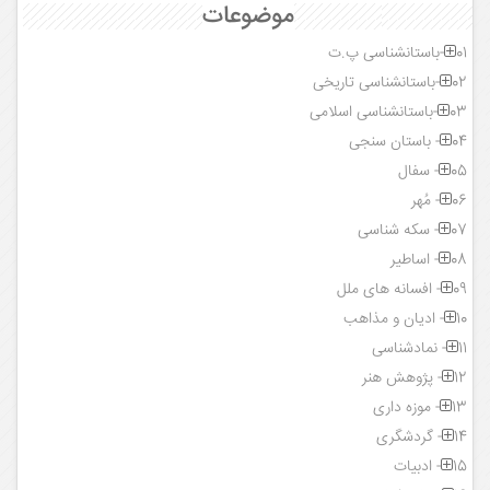
موضوعات
01-باستانشناسی پ.ت
02-باستانشناسی تاریخی
03-باستانشناسی اسلامی
04- باستان سنجی
05- سفال
06- مُهر
07- سکه شناسی
08- اساطیر
09- افسانه های ملل
10- ادیان و مذاهب
11- نمادشناسی
12- پژوهش هنر
13- موزه داری
14- گردشگری
15- ادبیات