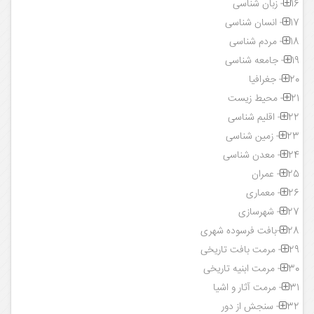
16- زبان شناسی
17- انسان شناسی
18- مردم شناسی
19- جامعه شناسی
20- جغرافیا
21- محیط زیست
22- اقلیم شناسی
23- زمین شناسی
24- معدن شناسی
25- عمران
26- معماری
27- شهرسازی
28-بافت فرسوده شهری
29- مرمت بافت تاریخی
30- مرمت ابنیه تاریخی
31- مرمت آثار و اشیا
32- سنجش از دور