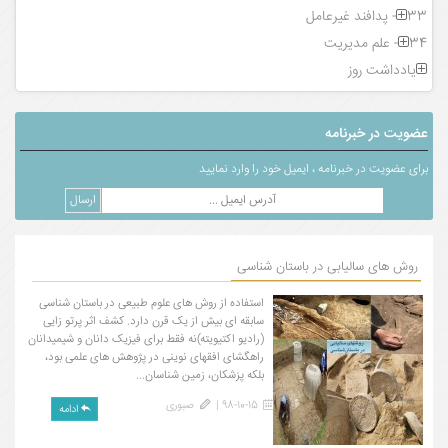
33- پدافند غیرعامل
34- علم مدیریت
یادداشت روز
عضویت در خبرنامه
برای عضویت در خبرنامه ، ایمیل خود را وارد نمایید
روش های سالیابی در باستان شناسی
استفاده از روش های علوم طبیعی در باستان شناسی
سابقه ای بیش از یک قرن دارد. کشف اثر پرتو زایی
(رادیو اکتیویته)نه فقط برای فیزیک دانان و شیمیدانان
راهگشای افقهای نوینی در پژوهش های علمی بود،
بلکه پزشکان، زمین شناسان...
98-10-15 |
صبوری
ادامه