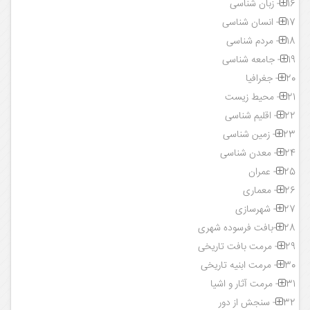
16- زبان شناسی
17- انسان شناسی
18- مردم شناسی
19- جامعه شناسی
20- جغرافیا
21- محیط زیست
22- اقلیم شناسی
23- زمین شناسی
24- معدن شناسی
25- عمران
26- معماری
27- شهرسازی
28-بافت فرسوده شهری
29- مرمت بافت تاریخی
30- مرمت ابنیه تاریخی
31- مرمت آثار و اشیا
32- سنجش از دور