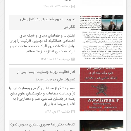
دوشنبه 29 اسفند 1401
تخریب و ترور شخصیتی در کانال های
تلگرامی
اینترنت و فضاهای مجای و شبکه های
اجتماعی همانگونه که بهترین ظرفیت را برای
تبادل اطلاعات بین افراد خصوصا متخصصین
دارند به همان اندازه نیز متاسفانه...
چهارشنبه 24 اسفند 1401
آغاز فعالیت روزانه وبسایت ایسرا پس از
تغییرات فنی در قالب جدید
ضمن تشکر از مخاطبان گرامی وبسایت ایسرا
(( وبسایت مطالعات و پژوهشهای علوم میان
رشته در باستان شناسی، هنر و معماری)) به
اطلاع میرساند با پایان...
یکشنبه 29 دی 1398
انتخاب دکتر رضا صبوری بعنوان مدرس نمونه