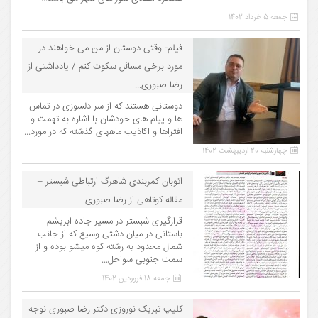
جمعه 5 خرداد 1402
فیلم- وقتی دوستان از من می خواهند در
مورد برخی مسائل سکوت کنم / یادداشتی از
رضا صبوری...
دوستانی هستند که از سر دلسوزی در تماس
ها و پیام های خودشان با اشاره به تهمت و
افتراها و اکاذیب ماههای گذشته که در مورد...
چهارشنبه 20 اردیبهشت 1402
اتوبان کمربندی شاهرگ ارتباطی شبستر –
مقاله کوتاهی از رضا صبوری
قرارگیری شبستر در مسیر جاده ابریشم
باستانی در میان دشتی وسیع که از جانب
شمال محدود به رشته کوه میشو بوده و از
سمت جنوبی سواحل...
جمعه 18 فروردین 1402
کلیپ تبریک نوروزی دکتر رضا صبوری نوجه