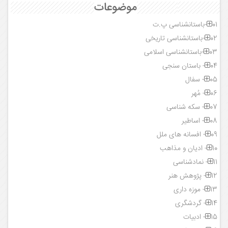
موضوعات
01-باستانشناسی پ.ت
02-باستانشناسی تاریخی
03-باستانشناسی اسلامی
04- باستان سنجی
05- سفال
06- مُهر
07- سکه شناسی
08- اساطیر
09- افسانه های ملل
10- ادیان و مذاهب
11- نمادشناسی
12- پژوهش هنر
13- موزه داری
14- گردشگری
15- ادبیات